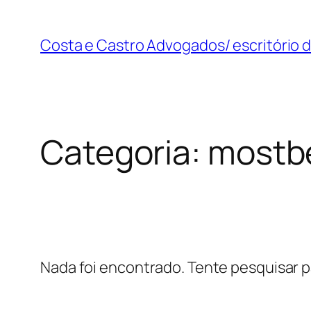
Pular
para
Costa e Castro Advogados/ escritório 
o
conteúdo
Categoria:
mostbe
Nada foi encontrado. Tente pesquisar p