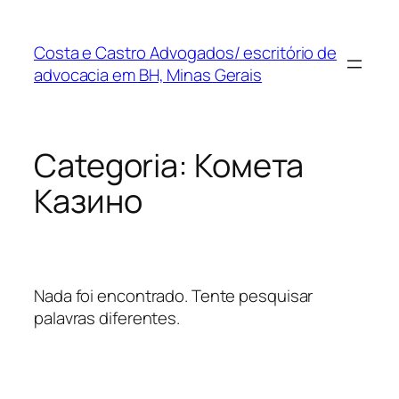
Pular
para
Costa e Castro Advogados/ escritório de
o
advocacia em BH, Minas Gerais
conteúdo
Categoria:
Комета
Казино
Nada foi encontrado. Tente pesquisar
palavras diferentes.